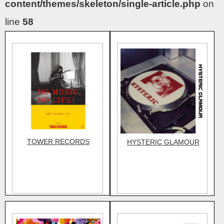
content/themes/skeleton/single-article.php
on
line
58
TOWER RECORDS
HYSTERIC GLAMOUR