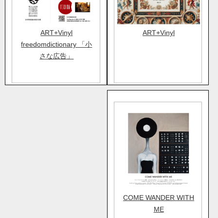
ART+Vinyl
ART+Vinyl
freedomdictionary 「小
さな広告」
COME WANDER WITH
ME