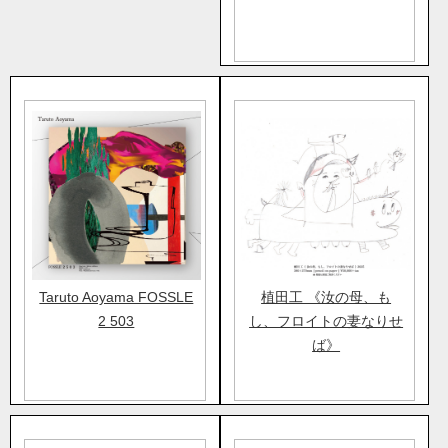
Taruto Aoyama FOSSLE
植田工 《汝の母、も
2 503
し、フロイトの妻なりせ
ば》