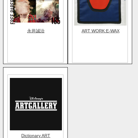
永井誠治
ART WORK:E-WAX
Dictionary ART