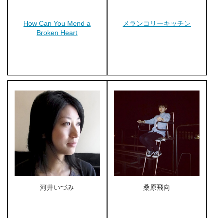
How Can You Mend a
メランコリーキッチン
Broken Heart
河井いづみ
桑原飛向