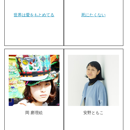
世界は愛をもとめてる
死にたくない
岡 磨理絵
安野ともこ