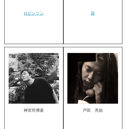
ロビンソン
花
神宮司博基
戸田 亮佑