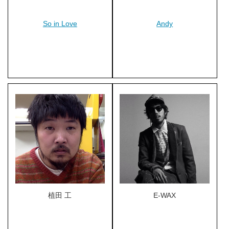
So in Love
Andy
植田 工
E-WAX