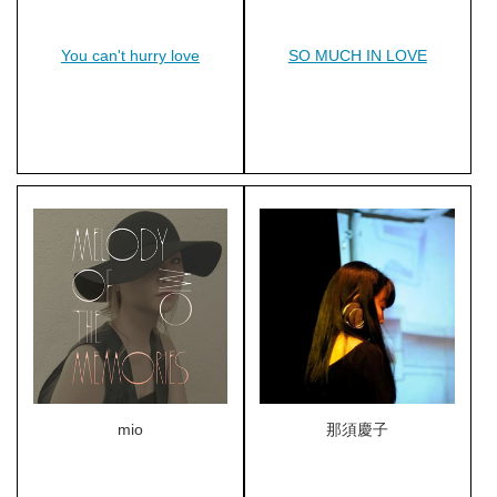
You can't hurry love
SO MUCH IN LOVE
mio
那須慶子