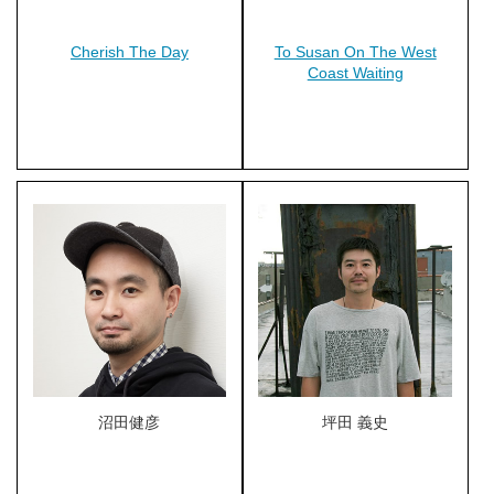
Cherish The Day‬‬
To Susan On The West
Coast Waiting
沼田健彦
坪田 義史