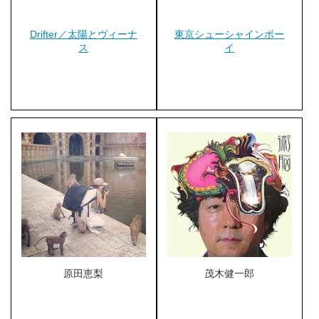
Drifter／太陽とヴィーナ
東京シューシャインボー
ス
イ
原田恵梨
茂木健一郎