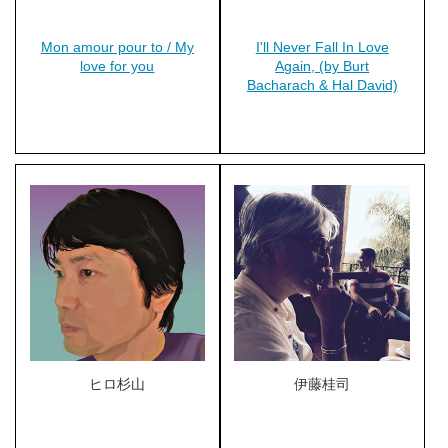
Mon amour pour to / My
I'll Never Fall In Love
love for you
Again, (by Burt
Bacharach & Hal David)
ヒロ杉山
伊藤桂司